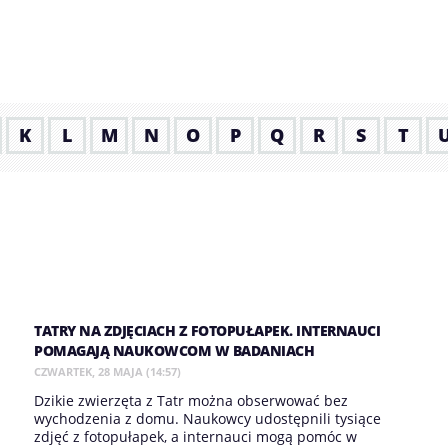
K
L
M
N
O
P
Q
R
S
T
TATRY NA ZDJĘCIACH Z FOTOPUŁAPEK. INTERNAUCI
POMAGAJĄ NAUKOWCOM W BADANIACH
CZWARTEK, 28 MAJA (14:57)
Dzikie zwierzęta z Tatr można obserwować bez
wychodzenia z domu. Naukowcy udostępnili tysiące
zdjęć z fotopułapek, a internauci mogą pomóc w