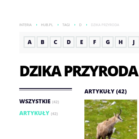
INTERIA
HUB.PL
TAGI
D
DZIKA PRZYRODA
A
B
C
D
E
F
G
H
J
DZIKA PRZYRODA
ARTYKUŁY (42)
WSZYSTKIE
(42)
ARTYKUŁY
(42)