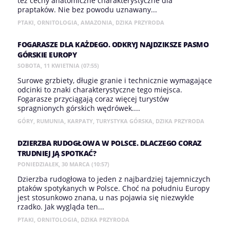
też cechy anatomiczne charakterystyczne dla
praptaków. Nie bez powodu uznawany...
PTAKI
,
ORNITOLOGIA
,
AMAZONIA
,
DZIKA PRZYRODA
FOGARASZE DLA KAŻDEGO. ODKRYJ NAJDZIKSZE PASMO
GÓRSKIE EUROPY
SOBOTA, 11 KWIETNIA (07:55)
Surowe grzbiety, długie granie i technicznie wymagające
odcinki to znaki charakterystyczne tego miejsca.
Fogarasze przyciągają coraz więcej turystów
spragnionych górskich wędrówek....
GÓRY
,
RUMUNIA
,
KARPATY
,
TURYSTYKA GÓRSKA
,
DZIKA PRZYRODA
DZIERZBA RUDOGŁOWA W POLSCE. DLACZEGO CORAZ
TRUDNIEJ JĄ SPOTKAĆ?
PONIEDZIAŁEK, 30 MARCA (10:57)
Dzierzba rudogłowa to jeden z najbardziej tajemniczych
ptaków spotykanych w Polsce. Choć na południu Europy
jest stosunkowo znana, u nas pojawia się niezwykle
rzadko. Jak wygląda ten...
PTAKI
,
ORNITOLOGIA
,
DZIKA PRZYRODA