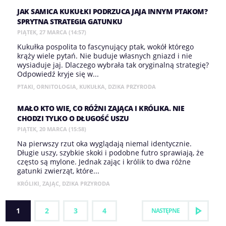
JAK SAMICA KUKUŁKI PODRZUCA JAJA INNYM PTAKOM?
SPRYTNA STRATEGIA GATUNKU
PIĄTEK, 27 MARCA (14:57)
Kukułka pospolita to fascynujący ptak, wokół którego
krąży wiele pytań. Nie buduje własnych gniazd i nie
wysiaduje jaj. Dlaczego wybrała tak oryginalną strategię?
Odpowiedź kryje się w...
PTAKI
,
ORNITOLOGIA
,
KUKUŁKA
,
DZIKA PRZYRODA
MAŁO KTO WIE, CO RÓŻNI ZAJĄCA I KRÓLIKA. NIE
CHODZI TYLKO O DŁUGOŚĆ USZU
PIĄTEK, 20 MARCA (15:58)
Na pierwszy rzut oka wyglądają niemal identycznie.
Długie uszy, szybkie skoki i podobne futro sprawiają, że
często są mylone. Jednak zając i królik to dwa różne
gatunki zwierząt, które...
KRÓLIKI
,
ZAJĄC
,
DZIKA PRZYRODA
1
2
3
4
NASTĘPNE