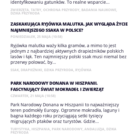
identyfikowaniu gatunków. To realne wsparcie...
ZWIERZĘTA
,
TATRY
,
OCHRONA PRZYRODY
,
BADANIA NAUKOWE
,
DZIKA PRZYRODA
ZASKAKUJĄCA RYJÓWKA MALUTKA. JAK WYGLĄDA ŻYCIE
NAJMNIEJSZEGO SSAKA W POLSCE?
PONIEDZIAŁEK, 25 MAJA (10:58)
Ryjówka malutka waży kilka gramów, a mimo to jest
jednym z najbardziej aktywnych drapieżników polskich
lasów i łąk. Ten najmniejszy polski ssak musi niemal bez
przerwy polować, by...
SSAK
,
DRAPIEŻNIKI
,
DZIKA PRZYRODA
,
RYJÓWKA
PARK NARODOWY DONANA W HISZPANII.
FASCYNUJĄCY ŚWIAT MOKRADEŁ I ZWIERZĄT
CZWARTEK, 21 MAJA (10:58)
Park Narodowy Donana w Hiszpanii to najważniejszy
teren podmokły Europy. Ogromne mokradła, laguny i
bagna każdego roku przyciągają setki tysięcy
migrujących ptaków oraz turystów. Gdzie...
TURYSTYKA
,
HISZPANIA
,
PARK NARODOWY
,
ANDALUZJA
,
DZIKA
PRZYRODA