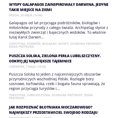
WYSPY GALAPAGOS ZAINSPIROWAŁY DARWINA. JEDYNE
TAKIE MIEJSCE NA ZIEMI
ŚRODA, 20 MAJA (14:58)
Galapagos od lat przyciąga podróżników, biologów i
miłośników przyrody z całego świata. Archipelag słynie z
niezwykłych zwierząt i bajecznych widoków. To właśnie
tutaj Karol Darwin...
TURYSTYKA
,
PODRÓŻE
,
WULKANY
,
WYSPY
,
OCHRONA PRZYRODY
,
DZIKA PRZYRODA
PUSZCZA SOLSKA, ZIELONA PERŁA LUBELSZCZYZNY.
ODKRYJ JEJ NAJWIĘKSZE TAJEMNICE
CZWARTEK, 7 MAJA (14:55)
Puszcza Solska to jeden z najcenniejszych obszarów
przyrodniczych wschodniej Polski. Rozległe bory
sosnowe, torfowiska, rzeki i bogata fauna sprawiają, że
region przyciąga turystów i...
TURYSTYKA
,
LUBELSZCZYZNA
,
OCHRONA PRZYRODY
,
DZIKA
PRZYRODA
JAK ROZPOZNAĆ BŁOTNIAKA MOCZAROWEGO?
NAJWIĘKSZY PRZEDSTAWICIEL SWOJEGO RODZAJU
PONIEDZIAŁEK, 4 MAJA (12:57)