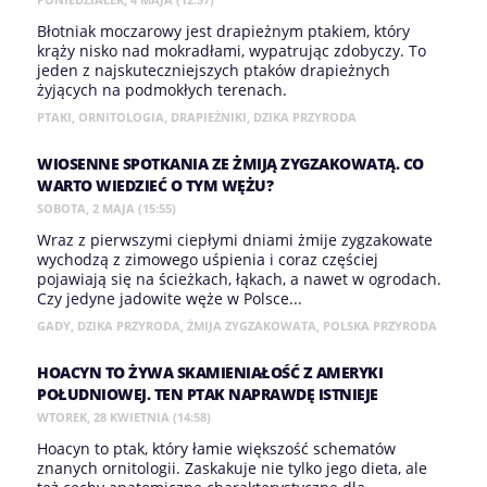
Błotniak moczarowy jest drapieżnym ptakiem, który
krąży nisko nad mokradłami, wypatrując zdobyczy. To
jeden z najskuteczniejszych ptaków drapieżnych
żyjących na podmokłych terenach.
PTAKI
,
ORNITOLOGIA
,
DRAPIEŻNIKI
,
DZIKA PRZYRODA
WIOSENNE SPOTKANIA ZE ŻMIJĄ ZYGZAKOWATĄ. CO
WARTO WIEDZIEĆ O TYM WĘŻU?
SOBOTA, 2 MAJA (15:55)
Wraz z pierwszymi ciepłymi dniami żmije zygzakowate
wychodzą z zimowego uśpienia i coraz częściej
pojawiają się na ścieżkach, łąkach, a nawet w ogrodach.
Czy jedyne jadowite węże w Polsce...
GADY
,
DZIKA PRZYRODA
,
ŻMIJA ZYGZAKOWATA
,
POLSKA PRZYRODA
HOACYN TO ŻYWA SKAMIENIAŁOŚĆ Z AMERYKI
POŁUDNIOWEJ. TEN PTAK NAPRAWDĘ ISTNIEJE
WTOREK, 28 KWIETNIA (14:58)
Hoacyn to ptak, który łamie większość schematów
znanych ornitologii. Zaskakuje nie tylko jego dieta, ale