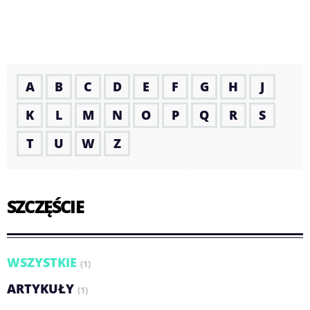
A
B
C
D
E
F
G
H
J
K
L
M
N
O
P
Q
R
S
T
U
W
Z
SZCZĘŚCIE
WSZYSTKIE
(1)
ARTYKUŁY
(1)