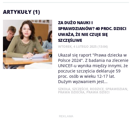
ARTYKUŁY (1)
ZA DUŻO NAUKI I
SPRAWDZIANÓW? 40 PROC. DZIECI
UWAŻA, ŻE NIE CZUJE SIĘ
SZCZĘŚLIWE
WTOREK, 4 LUTEGO 2025 (13:04)
Ukazał się raport "Prawa dziecka w
Polsce 2024". Z badania na zlecenie
UNICEF-u wynika między innymi, że
poczucie szczęścia deklaruje 59
proc. osób w wieku 12-17 lat.
Dużym wyzwaniem jest...
SZKOŁA
,
SZCZĘŚCIE
,
RODZICE
,
SPRAWDZIAN
,
PRAWA DZIECKA
,
PRAWA DZIECI
REKLAMA