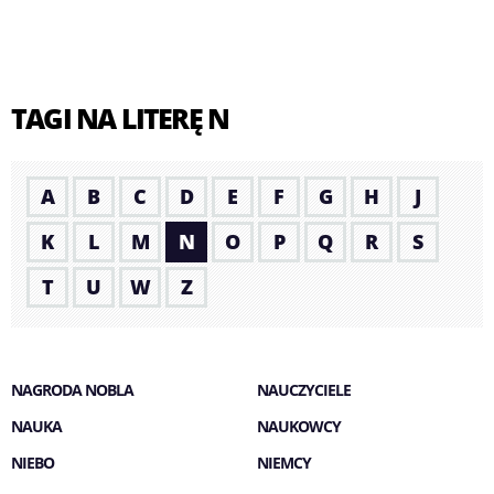
TAGI NA LITERĘ N
A
B
C
D
E
F
G
H
J
K
L
M
N
O
P
Q
R
S
T
U
W
Z
NAGRODA NOBLA
NAUCZYCIELE
NAUKA
NAUKOWCY
NIEBO
NIEMCY