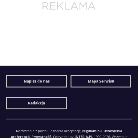
Napisz do nas
Mapa Serwisu
Redakcja
Korzystanie z portalu oznacza akceptację
Regulaminu
.
Ustawienia
preferencji.
Prywatność
. Copyright by
INTERIA.PL
1999-2026. Wszystkie