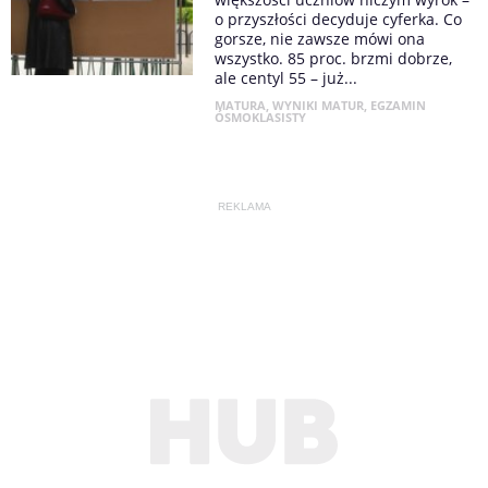
o przyszłości decyduje cyferka. Co
gorsze, nie zawsze mówi ona
wszystko. 85 proc. brzmi dobrze,
ale centyl 55 – już...
MATURA
,
WYNIKI MATUR
,
EGZAMIN
ÓSMOKLASISTY
REKLAMA