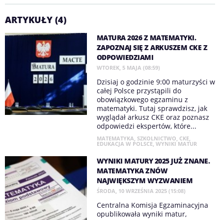
ARTYKUŁY (4)
MATURA 2026 Z MATEMATYKI.
ZAPOZNAJ SIĘ Z ARKUSZEM CKE Z
ODPOWIEDZIAMI
WTOREK, 5 MAJA (08:59)
Dzisiaj o godzinie 9:00 maturzyści w
całej Polsce przystąpili do
obowiązkowego egzaminu z
matematyki. Tutaj sprawdzisz, jak
wyglądał arkusz CKE oraz poznasz
odpowiedzi ekspertów, które...
MATEMATYKA
,
SZKOLNICTWO
,
CKE
,
EDUKACJA W POLSCE
,
WYNIKI MATUR
WYNIKI MATURY 2025 JUŻ ZNANE.
MATEMATYKA ZNÓW
NAJWIĘKSZYM WYZWANIEM
ŚRODA, 10 WRZEŚNIA 2025 (15:08)
Centralna Komisja Egzaminacyjna
opublikowała wyniki matur,