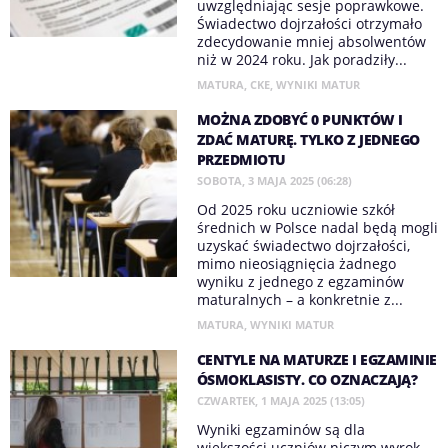
uwzględniając sesje poprawkowe.
Świadectwo dojrzałości otrzymało
zdecydowanie mniej absolwentów
niż w 2024 roku. Jak poradziły...
MATURA
,
CKE
,
WYNIKI MATUR
MOŻNA ZDOBYĆ 0 PUNKTÓW I
ZDAĆ MATURĘ. TYLKO Z JEDNEGO
PRZEDMIOTU
SOBOTA, 3 MAJA 2025 (06:28)
Od 2025 roku uczniowie szkół
średnich w Polsce nadal będą mogli
uzyskać świadectwo dojrzałości,
mimo nieosiągnięcia żadnego
wyniku z jednego z egzaminów
maturalnych – a konkretnie z...
MATURA
,
WYNIKI MATUR
CENTYLE NA MATURZE I EGZAMINIE
ÓSMOKLASISTY. CO OZNACZAJĄ?
CZWARTEK, 1 MAJA 2025 (13:05)
Wyniki egzaminów są dla
większości uczniów niczym wyrok –