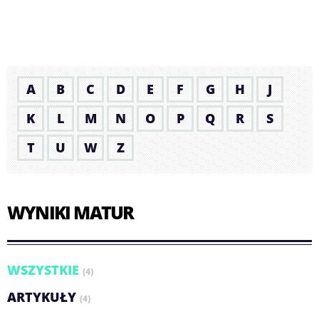
A
B
C
D
E
F
G
H
J
K
L
M
N
O
P
Q
R
S
T
U
W
Z
WYNIKI MATUR
WSZYSTKIE
(4)
ARTYKUŁY
(4)