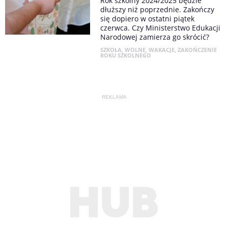
Rok szkolny 2024/2025 będzie
dłuższy niż poprzednie. Zakończy
się dopiero w ostatni piątek
czerwca. Czy Ministerstwo Edukacji
Narodowej zamierza go skrócić?
SZKOŁA
,
WOLNE
,
WAKACJE
,
ZAKOŃCZENIE
ROKU SZKOLNEGO
REKLAMA