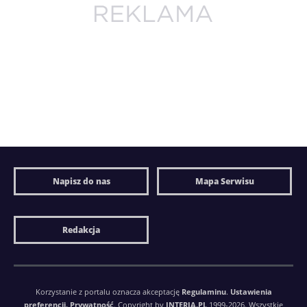
Napisz do nas
Mapa Serwisu
Redakcja
Korzystanie z portalu oznacza akceptację
Regulaminu
.
Ustawienia
preferencji.
Prywatność
. Copyright by
INTERIA.PL
1999-2026. Wszystkie