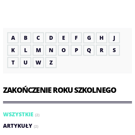
A
B
C
D
E
F
G
H
J
K
L
M
N
O
P
Q
R
S
T
U
W
Z
ZAKOŃCZENIE ROKU SZKOLNEGO
WSZYSTKIE
(2)
ARTYKUŁY
(2)