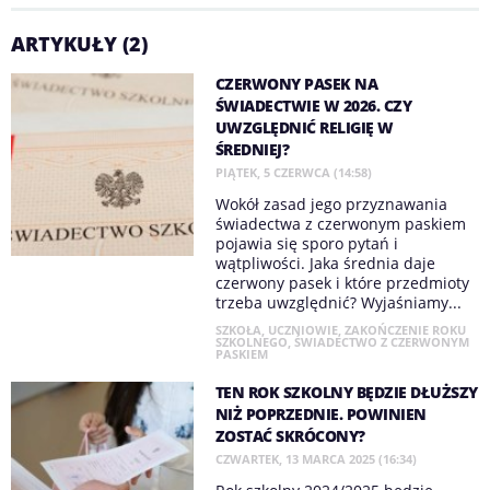
ARTYKUŁY (2)
CZERWONY PASEK NA
ŚWIADECTWIE W 2026. CZY
UWZGLĘDNIĆ RELIGIĘ W
ŚREDNIEJ?
PIĄTEK, 5 CZERWCA (14:58)
Wokół zasad jego przyznawania
świadectwa z czerwonym paskiem
pojawia się sporo pytań i
wątpliwości. Jaka średnia daje
czerwony pasek i które przedmioty
trzeba uwzględnić? Wyjaśniamy...
SZKOŁA
,
UCZNIOWIE
,
ZAKOŃCZENIE ROKU
SZKOLNEGO
,
ŚWIADECTWO Z CZERWONYM
PASKIEM
TEN ROK SZKOLNY BĘDZIE DŁUŻSZY
NIŻ POPRZEDNIE. POWINIEN
ZOSTAĆ SKRÓCONY?
CZWARTEK, 13 MARCA 2025 (16:34)