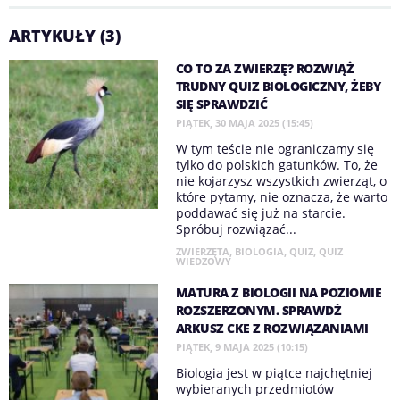
ARTYKUŁY (3)
CO TO ZA ZWIERZĘ? ROZWIĄŻ
TRUDNY QUIZ BIOLOGICZNY, ŻEBY
SIĘ SPRAWDZIĆ
PIĄTEK, 30 MAJA 2025 (15:45)
W tym teście nie ograniczamy się
tylko do polskich gatunków. To, że
nie kojarzysz wszystkich zwierząt, o
które pytamy, nie oznacza, że warto
poddawać się już na starcie.
Spróbuj rozwiązać...
ZWIERZĘTA
,
BIOLOGIA
,
QUIZ
,
QUIZ
WIEDZOWY
MATURA Z BIOLOGII NA POZIOMIE
ROZSZERZONYM. SPRAWDŹ
ARKUSZ CKE Z ROZWIĄZANIAMI
PIĄTEK, 9 MAJA 2025 (10:15)
Biologia jest w piątce najchętniej
wybieranych przedmiotów