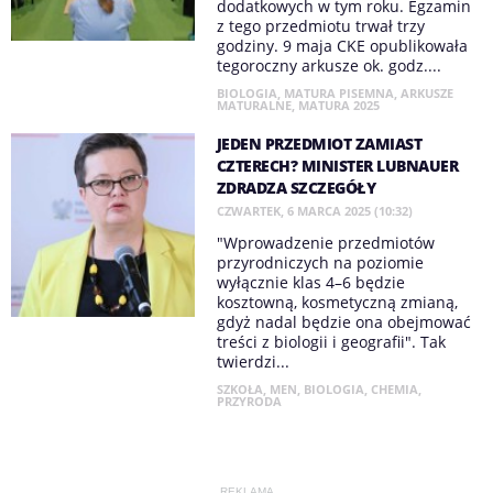
dodatkowych w tym roku. Egzamin
z tego przedmiotu trwał trzy
godziny. 9 maja CKE opublikowała
tegoroczny arkusze ok. godz....
BIOLOGIA
,
MATURA PISEMNA
,
ARKUSZE
MATURALNE
,
MATURA 2025
JEDEN PRZEDMIOT ZAMIAST
CZTERECH? MINISTER LUBNAUER
ZDRADZA SZCZEGÓŁY
CZWARTEK, 6 MARCA 2025 (10:32)
"Wprowadzenie przedmiotów
przyrodniczych na poziomie
wyłącznie klas 4–6 będzie
kosztowną, kosmetyczną zmianą,
gdyż nadal będzie ona obejmować
treści z biologii i geografii". Tak
twierdzi...
SZKOŁA
,
MEN
,
BIOLOGIA
,
CHEMIA
,
PRZYRODA
REKLAMA