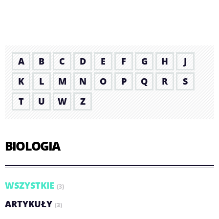
A
B
C
D
E
F
G
H
J
K
L
M
N
O
P
Q
R
S
T
U
W
Z
BIOLOGIA
WSZYSTKIE
(3)
ARTYKUŁY
(3)