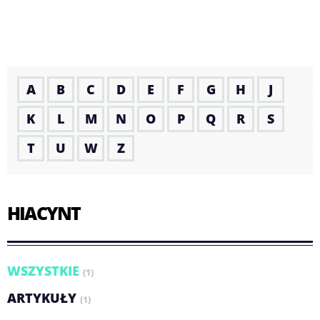
A
B
C
D
E
F
G
H
J
K
L
M
N
O
P
Q
R
S
T
U
W
Z
HIACYNT
WSZYSTKIE
(1)
ARTYKUŁY
(1)