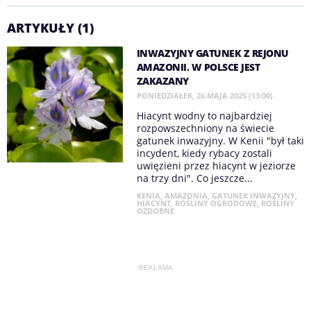
ARTYKUŁY (1)
INWAZYJNY GATUNEK Z REJONU
AMAZONII. W POLSCE JEST
ZAKAZANY
PONIEDZIAŁEK, 26 MAJA 2025 (13:00)
Hiacynt wodny to najbardziej
rozpowszechniony na świecie
gatunek inwazyjny. W Kenii "był taki
incydent, kiedy rybacy zostali
uwięzieni przez hiacynt w jeziorze
na trzy dni". Co jeszcze...
KENIA
,
AMAZONIA
,
GATUNEK INWAZYJNY
,
HIACYNT
,
ROŚLINY OGRODOWE
,
ROŚLINY
OZDOBNE
REKLAMA