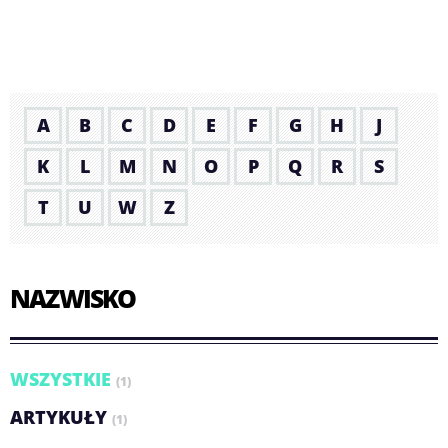
A
B
C
D
E
F
G
H
J
K
L
M
N
O
P
Q
R
S
T
U
W
Z
NAZWISKO
WSZYSTKIE
(1)
ARTYKUŁY
(1)