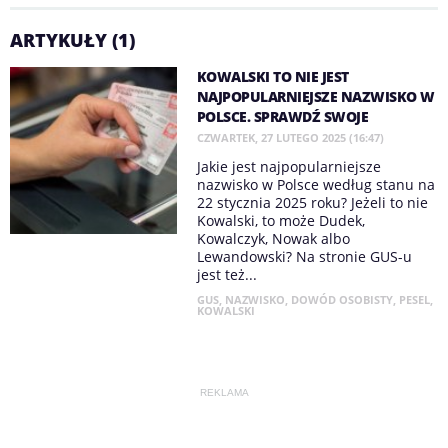
ARTYKUŁY (1)
KOWALSKI TO NIE JEST
NAJPOPULARNIEJSZE NAZWISKO W
POLSCE. SPRAWDŹ SWOJE
CZWARTEK, 27 LUTEGO 2025 (16:47)
Jakie jest najpopularniejsze
nazwisko w Polsce według stanu na
22 stycznia 2025 roku? Jeżeli to nie
Kowalski, to może Dudek,
Kowalczyk, Nowak albo
Lewandowski? Na stronie GUS-u
jest też...
GUS
,
NAZWISKO
,
DOWÓD OSOBISTY
,
PESEL
,
KOWALSKI
REKLAMA