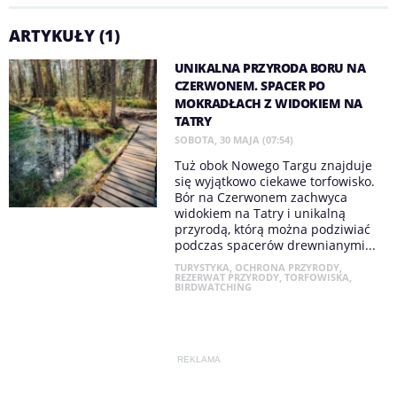
ARTYKUŁY (1)
UNIKALNA PRZYRODA BORU NA
CZERWONEM. SPACER PO
MOKRADŁACH Z WIDOKIEM NA
TATRY
SOBOTA, 30 MAJA (07:54)
Tuż obok Nowego Targu znajduje
się wyjątkowo ciekawe torfowisko.
Bór na Czerwonem zachwyca
widokiem na Tatry i unikalną
przyrodą, którą można podziwiać
podczas spacerów drewnianymi...
TURYSTYKA
,
OCHRONA PRZYRODY
,
REZERWAT PRZYRODY
,
TORFOWISKA
,
BIRDWATCHING
REKLAMA