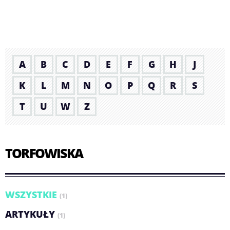
A
B
C
D
E
F
G
H
J
K
L
M
N
O
P
Q
R
S
T
U
W
Z
TORFOWISKA
WSZYSTKIE
(1)
ARTYKUŁY
(1)