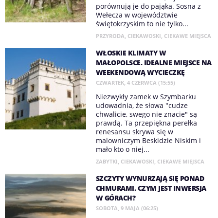
porównują je do pająka. Sosna z
Wełecza w województwie
świętokrzyskim to nie tylko...
PRZYRODA
,
CIEKAWOSKI
,
CIEKAWE MIEJSCA
WŁOSKIE KLIMATY W
MAŁOPOLSCE. IDEALNE MIEJSCE NA
WEEKENDOWĄ WYCIECZKĘ
CZWARTEK, 4 CZERWCA (15:55)
Niezwykły zamek w Szymbarku
udowadnia, że słowa "cudze
chwalicie, swego nie znacie" są
prawdą. Ta przepiękna perełka
renesansu skrywa się w
malowniczym Beskidzie Niskim i
mało kto o niej...
ZABYTKI
,
CIEKAWOSKI
,
CIEKAWE MIEJSCA
SZCZYTY WYNURZAJĄ SIĘ PONAD
CHMURAMI. CZYM JEST INWERSJA
W GÓRACH?
SOBOTA, 9 MAJA (06:25)