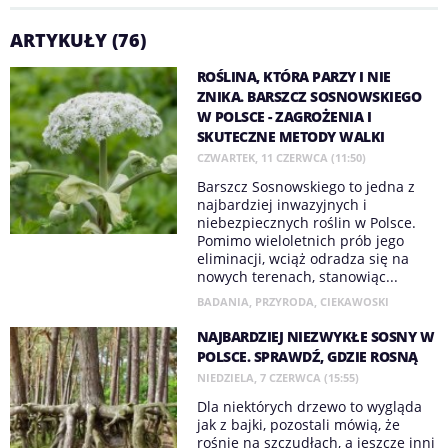
ARTYKUŁY (76)
ROŚLINA, KTÓRA PARZY I NIE
ZNIKA. BARSZCZ SOSNOWSKIEGO
W POLSCE - ZAGROŻENIA I
SKUTECZNE METODY WALKI
CZWARTEK, 11 CZERWCA (11:50)
Barszcz Sosnowskiego to jedna z
najbardziej inwazyjnych i
niebezpiecznych roślin w Polsce.
Pomimo wieloletnich prób jego
eliminacji, wciąż odradza się na
nowych terenach, stanowiąc...
BADANIA
,
PRZYRODA
,
CIEKAWOSKI
NAJBARDZIEJ NIEZWYKŁE SOSNY W
POLSCE. SPRAWDŹ, GDZIE ROSNĄ
NIEDZIELA, 7 CZERWCA (15:55)
Dla niektórych drzewo to wygląda
jak z bajki, pozostali mówią, że
rośnie na szczudłach, a jeszcze inni