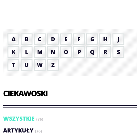
A
B
C
D
E
F
G
H
J
K
L
M
N
O
P
Q
R
S
T
U
W
Z
CIEKAWOSKI
WSZYSTKIE
(76)
ARTYKUŁY
(76)