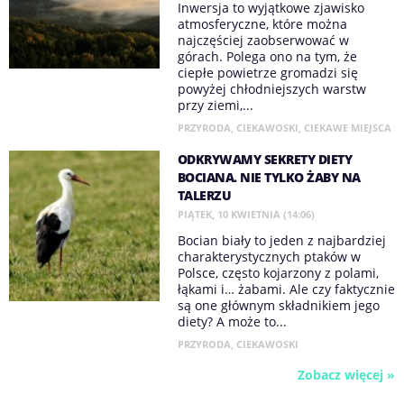
Inwersja to wyjątkowe zjawisko
atmosferyczne, które można
najczęściej zaobserwować w
górach. Polega ono na tym, że
ciepłe powietrze gromadzi się
powyżej chłodniejszych warstw
przy ziemi,...
PRZYRODA
,
CIEKAWOSKI
,
CIEKAWE MIEJSCA
ODKRYWAMY SEKRETY DIETY
BOCIANA. NIE TYLKO ŻABY NA
TALERZU
PIĄTEK, 10 KWIETNIA (14:06)
Bocian biały to jeden z najbardziej
charakterystycznych ptaków w
Polsce, często kojarzony z polami,
łąkami i… żabami. Ale czy faktycznie
są one głównym składnikiem jego
diety? A może to...
PRZYRODA
,
CIEKAWOSKI
Zobacz więcej »